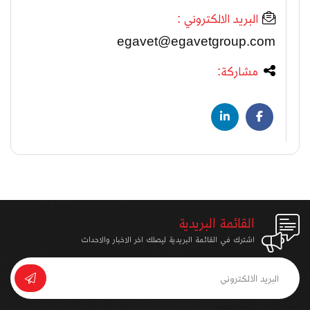
البريد الالكتروني :
egavet@egavetgroup.com
مشاركة:
القائمة البريدية
اشترك في القائمة البريدية ليصلك اخر الاخبار والاحداث