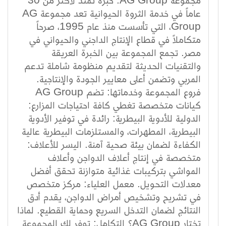
عاماً في خدمة الثروة الحيوانية تعد مجموعة AG
Group، التي تأسست منذ عام 1995، صرحاً
متكاملاً في قطاع الإنتاج الداجني والحيواني في
مصر. تجمع المجموعة بين الخبرة العريقة
والتقنيات الحديثة لتقديم منظومة شاملة تدعم
المربي وتضمن أعلى معايير الجودة والإنتاجية.
فروع المجموعة وخدماتها: تضم AG Group
كيانات متخصصة تغطي كافة احتياجات المزارع:
الدولية للأدوية البيطرية: رائدة في توفير الأدوية
البيطرية، المطهرات، والمستلزمات البيطرية عالية
الكفاءة لضمان بيئة صحية آمنة. اليسر للأعلاف:
متخصصة في إنتاج أعلاف الدواجن وأعلاف
المواشي بتركيبات غذائية متوازنة تحقق أفضل
معدلات التحويل. معمل العلياء: مركز متخصص
في تشريح وتشخيص أمراض الدواجن، يقدم أدق
النتائج لضمان التدخل السريع وحماية القطيع. لماذا
تختار AG Group؟ التكامل: توفر لك المجموعة