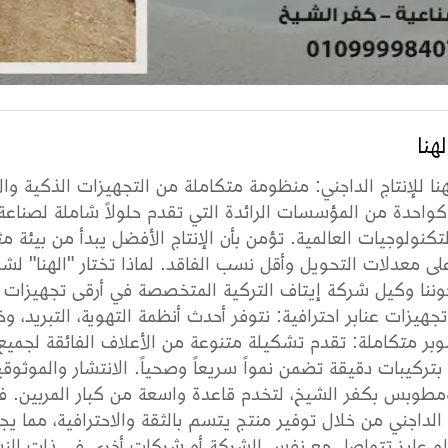
هنا
نا للإنتاج الداجني: منظومة متكاملة من التجهيزات الذكية والأ
واحدة من المؤسسات الرائدة التي تقدم حلولاً شاملة لصناعة
تكنولوجيات العالمية. تؤمن بأن الإنتاج الأفضل يبدأ من بيئة 
على معدلات التحويل وأقل نسب الفاقد. لماذا تختار "الهنا" لش
وننا وكيل شركة إيتاف التركية المتخصصة في أرقى تجهيزات ال
تجهيزات عنابر احترافية: نتوفر أحدث أنظمة التهوية، التبريد، 
بتركيبات دقيقة تضمن نمواً سريعاً وصحياً. الانتشار والموثو
ومطوبس بكفر الشيخ، لتخدم قاعدة واسعة من كبار المربين. 
 الداجني من خلال توفير منتج يتسم بالثقة والاحترافية، مما يج
لو عايز تتواصل مع نفس الشركة أو شركات أخرى في ذات النشا