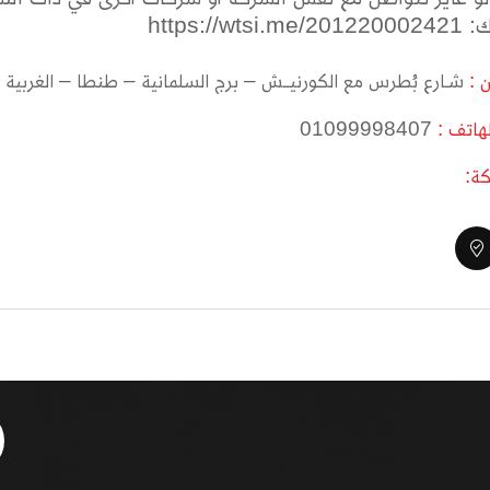
https://wt
ن :
شـارع بُطرس مع الكورنيــش – برج السلمانية – طنطا – الغربية
لهاتف :
01099998407
ة: