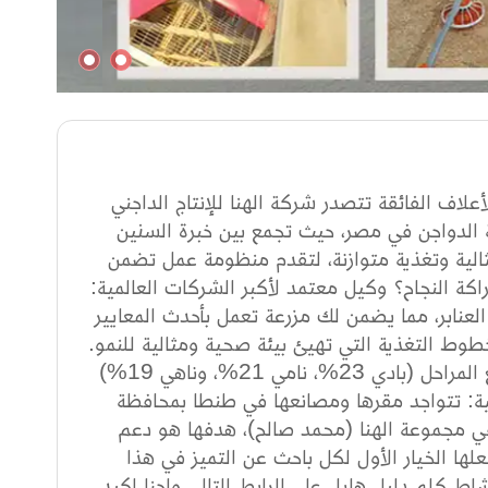
علاف الفائقة تتصدر شركة الهنا للإنتاج الداجني
 الدواجن في مصر، حيث تجمع بين خبرة السنين
مثالية وتغذية متوازنة، لتقدم منظومة عمل تضمن
راكة النجاح؟ وكيل معتمد لأكبر الشركات العالمية:
عنابر، مما يضمن لك مزرعة تعمل بأحدث المعايير
وخطوط التغذية التي تهيئ بيئة صحية ومثالية للنمو.
أعلاف سوبر متكاملة: تقدم تشكيلة متنوعة من الأعلاف الفائقة لجميع المراحل (بادي 23%، نامي 21%، وناهي 19%)
قية: تتواجد مقرها ومصانعها في طنطا بمحافظة
في مجموعة الهنا (محمد صالح)، هدفها هو دعم
علها الخيار الأول لكل باحث عن التميز في هذا
ط كلم دليل هايل على الرابط التالي واحنا اكيد