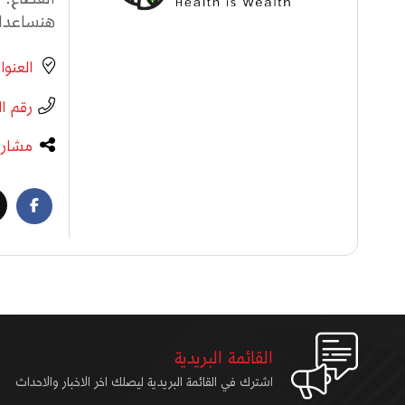
هنساعدك: si.me/201220002421
العنوا
رقم ا
مشارك
القائمة البريدية
اشترك في القائمة البريدية ليصلك اخر الاخبار والاحداث