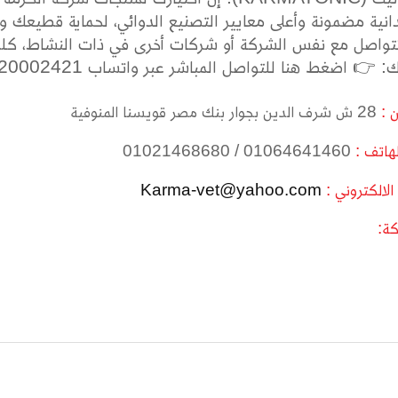
دانية مضمونة وأعلى معايير التصنيع الدوائي، لحماية قطيعك وت
تتواصل مع نفس الشركة أو شركات أخرى في ذات النشاط، كلم دل
اضغط هنا للتواصل المباشر عبر واتساب https://wtsi.me/201220002421
ن :
28 ش شرف الدين بجوار بنك مصر قويسنا المنوفية
لهاتف :
01064641460 / 01021468680
 الالكتروني :
Karma-vet@yahoo.com
ة: