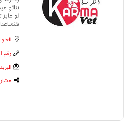
نتائج مي
لو عايز 
هنساعدك: 👉 
العنوا
رقم ا
البريد
مشارك