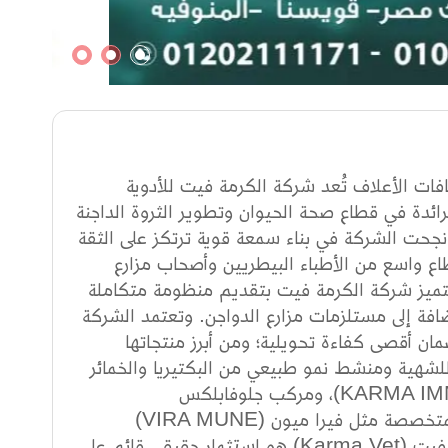
فات الأعلاف تُعد شركة الكرمة فيت للأدوية
الشركات الرائدة في قطاع صحة الحيوان وتطوير الثروة الداجنة
نجحت الشركة في بناء سمعة قوية ترتكز على الثقة
طاع واسع من الأطباء البيطريين وأصحاب مزارع
. تتميز شركة الكرمة فيت بتقديم منظومة متكاملة
إضافة إلى مستلزمات مزارع الدواجن. وتعتمد الشركة
ان أقصى كفاءة تحويلية؛ ومن أبرز منتجاتها
ارماسين (KARMACIN) المبتكر (فاتح للشهية ومنشط نمو طبيعي من البكتيريا والخمائر
النافعة والزيوت الطبيعية)، ورافع المناعة القوي كارما إميون (KARMA IMMUNE)، ومركب جلوفابلكس
(Glovaplex) لرفع الأداء، بالإضافة إلى المنتجات العلاجية والوقائية المتخصصة مثل فيرا ميون (VIRA MUNE)
وكارماتونيك (KARMATONIC). إن اختيارك لمنتجات شركة الكرمة فيت (Karma Vet) هو استثمار حقيقي قائم على