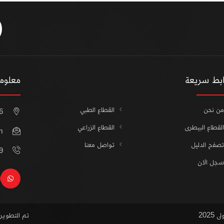
ابط سريعة
معلوما
من نحن
القطاع الطبي
16 أ محمد خلف متفرع 
القطاع البيطرى
القطاع الزراعي
m
تصفح الدليل
تواصل معنا
21
سجل الان
sapp
202
تم التطوي