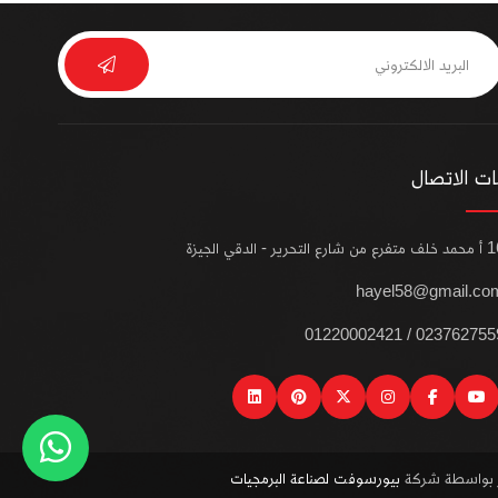
ت الاتصال
من شارع التحرير - الدقي الجيزة
hayel58@gmail.co
0237627559 / 012200024
linkedin
pinterest
instagram
x
facebook
youtube
wat
ر بواسطة شركة
بيورسوفت لصناعة البرمجيات