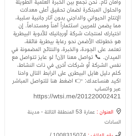
وأمان تام. نحن نجمع بين الخبرة العلمية الطويلة
والحلول المبتكرة لضمان تحقيق أعلى معدلات
الإنتاج الحيواني والداجني بدون آثار جانبية سلبية،
مما يضمن للمربين استثماراً آمناً ومستداماً. إن
اختيارك لمنتجات شركة أورجانيك للأدوية البيطرية
هو خطوتك الأضمن نحو رعاية بيطرية فائقة،
تعتمد على الجودة، والخبرة، والنتائج المضمونة في
الميدان. 📞 تواصل معنا الآن! لو عايز تتواصل مع
نفس الشركة أو شركات أخرى في ذات النشاط،
كلم دليل هايل البيطرى على الرابط التالى واحنا
اكيد هنساعدك: 👉 اضغط هنا للتواصل المباشر
عبر واتساب
https://wtsi.me/201220002421
العنوان :
عمارة 53 المنطقة الثالثة - مدينة
السادات
رقم الهاتف :
1008315074 /