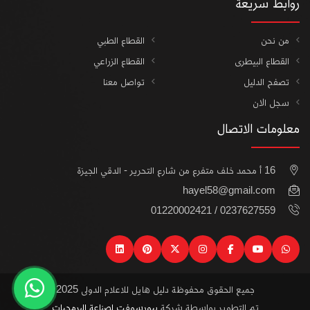
روابط سريعة
من نحن
القطاع الطبي
القطاع البيطرى
القطاع الزراعي
تصفح الدليل
تواصل معنا
سجل الان
معلومات الاتصال
16 أ محمد خلف متفرع من شارع التحرير - الدقي الجيزة
hayel58@gmail.com
0237627559 / 01220002421
linkedin
pinterest
instagram
x
facebook
youtube
watsapp
جميع الحقوق محفوظة دليل هايل للاعلام الدولى 2025
تم التطوير بواسطة شركة
بيورسوفت لصناعة البرمجيات