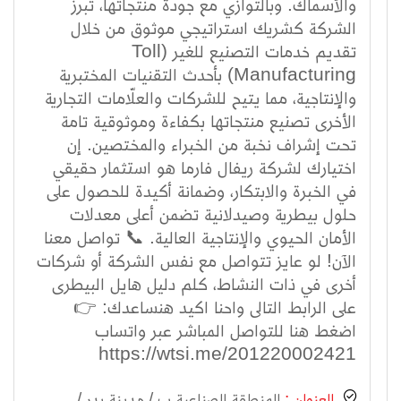
والأسماك. وبالتوازي مع جودة منتجاتها، تبرز
الشركة كشريك استراتيجي موثوق من خلال
تقديم خدمات التصنيع للغير (Toll
Manufacturing) بأحدث التقنيات المختبرية
والإنتاجية، مما يتيح للشركات والعلّامات التجارية
الأخرى تصنيع منتجاتها بكفاءة وموثوقية تامة
تحت إشراف نخبة من الخبراء والمختصين. إن
اختيارك لشركة ريفال فارما هو استثمار حقيقي
في الخبرة والابتكار، وضمانة أكيدة للحصول على
حلول بيطرية وصيدلانية تضمن أعلى معدلات
الأمان الحيوي والإنتاجية العالية. 📞 تواصل معنا
الآن! لو عايز تتواصل مع نفس الشركة أو شركات
أخرى في ذات النشاط، كلم دليل هايل البيطرى
على الرابط التالى واحنا اكيد هنساعدك: 👉
اضغط هنا للتواصل المباشر عبر واتساب
https://wtsi.me/201220002421
العنوان :
المنطقة الصناعية ب / مدينة بدر /