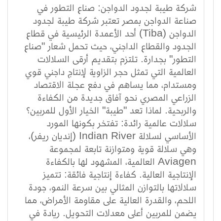
شركة طيبة لجدود الدواجن: صناع التطور في
صناعة الدواجن بمصر تعتبر شركة طيبة لجدود
الدواجن (Tiba) أحد الأعمدة الرئيسية في قطاع
الجدود والقطاع الداجني، حيث تحمل شعار "صناع
التطور" بجدارة. تلتزم بتقديم أرقى السلالات
العالمية التي تمثل حجر الزاوية لإنتاج داجني قوي
ومستدام، مما يساهم في دفع عجلة الاقتصاد
الزراعي المصري نحو آفاق جديدة من الكفاءة
والربحية. لماذا تعد "طيبة" الخيار الأول للمربين؟
سلالات عالمية رائدة: تفتخر بكونها المورد
الأساسي لسلالة Indian River (إنديان ريفر)،
وهي سلالة قوية ومتوازنة تابعة لمجموعة
Aviagen العالمية، المشهود لها بالكفاءة
الإنتاجية العالية. كفاءة إنتاجية فائقة: تتميز
سلالاتها بالتوازن المثالي بين سرعة النمو، جودة
اللحم، والقدرة العالية على مقاومة الأمراض، مما
يضمن للمربين أعلى معدلات التحويل. ريادة في