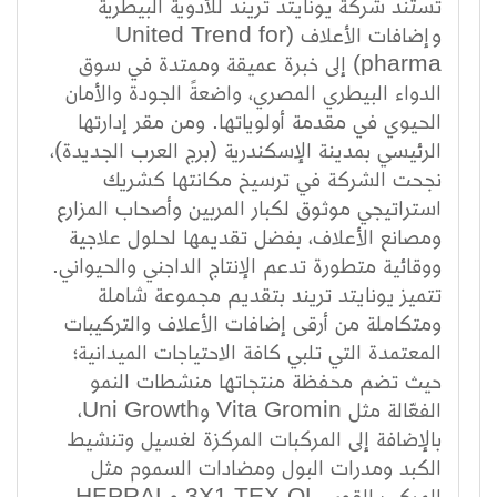
تستند شركة يونايتد تريند للأدوية البيطرية
وإضافات الأعلاف (United Trend for
pharma) إلى خبرة عميقة وممتدة في سوق
الدواء البيطري المصري، واضعةً الجودة والأمان
الحيوي في مقدمة أولوياتها. ومن مقر إدارتها
الرئيسي بمدينة الإسكندرية (برج العرب الجديدة)،
نجحت الشركة في ترسيخ مكانتها كشريك
استراتيجي موثوق لكبار المربين وأصحاب المزارع
ومصانع الأعلاف، بفضل تقديمها لحلول علاجية
ووقائية متطورة تدعم الإنتاج الداجني والحيواني.
تتميز يونايتد تريند بتقديم مجموعة شاملة
ومتكاملة من أرقى إضافات الأعلاف والتركيبات
المعتمدة التي تلبي كافة الاحتياجات الميدانية؛
حيث تضم محفظة منتجاتها منشطات النمو
الفعّالة مثل Vita Gromin وUni Growth،
بالإضافة إلى المركبات المركزة لغسيل وتنشيط
الكبد ومدرات البول ومضادات السموم مثل
المركب القوي 3X1 TEX-OL وHEPRAL