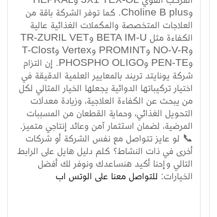
وCholine B plus. كما توفر الشركة باقة من
العلاجات المتخصصة والمكملات الغذائية عالية
الكفاءة مثل BETA IM-U وTR-ZURIL VET
وNO-V-R وPROMINT وVertex وT-Clost
وPEN-TE وPHOSPHO OLIGO. إن التزام
شركة يونايتد تريند بالمعايير العلمية الدقيقة في
اختيار تركيباتها الدوائية يجعلها الخيار المثالي لكل
من يبحث عن الكفاءة العلاجية، وزيادة معدلات
التحويل الغذائي، وحماية القطعان من المسببات
المرضية، لضمان استثمار آمن وعائد إنتاجي متميز.
📞 لو عايز تتواصل مع نفس الشركة أو شركات
أخرى في ذات النشاط؟ كلم دليل هايل على الرابط
التالي وإحنا أكيد هنساعدك ونوفر لك أفضل
الخيارات:
للتواصل معنا على الوتس اب